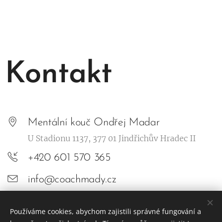
Kontakt
Mentální kouč Ondřej Madar
U Stadionu 1137, 377 01 Jindřichův Hradec II
+420 601 570 365
info@coachmady.cz
Používáme cookies, abychom zajistili správné fungování a